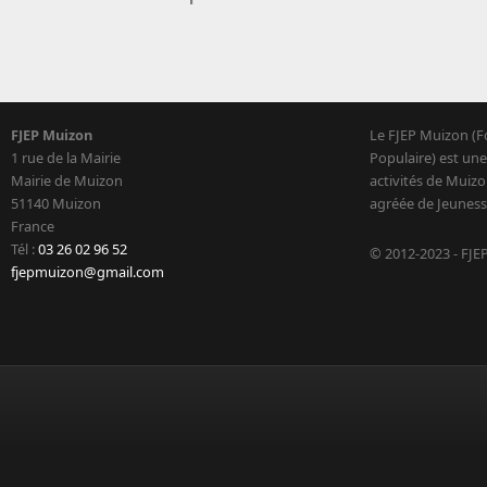
FJEP Muizon
Le FJEP Muizon (F
1 rue de la Mairie
Populaire) est une
Mairie de Muizon
activités de Muizo
51140 Muizon
agréée de Jeuness
France
Tél :
03 26 02 96 52
© 2012-2023 - FJE
fjepmuizon@gmail.com